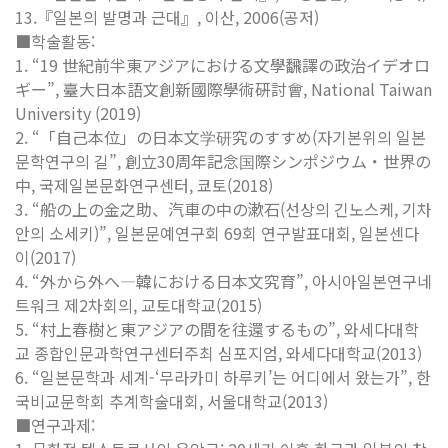
13.『일본의 발명과 근대』, 이산, 2006(공저)
■학술활동:
1. “19 世紀前半東アジアにおける文學飜譯の政治イデオロ
ギー”, 臺大日本語文創新國際學術硏討會, National Taiwan
University (2019)
2. “「自己本位」の日本文学研究のすすめ(자기본위의 일본
문학연구의 길”, 創立30周年記念国際シンポジウム・世界の
中, 국제일본문화연구센터, 쿄토(2018)
3. “船の上の金之助、汽車の中の漱石(선상의 긴노스케, 기차
안의 소세키)”, 일본문예연구회 69회 연구발표대회, 일본센다
이(2017)
4. “外から外へ―韓における日本文究育”, 아시아일본연구네
트워크 제2차회의, 교토대학교(2015)
5. “村上春樹と東アジアの間を往還するもの”, 와세다대학
교 종합인문과학연구센터주최 심포지엄, 와세다대학교(2013)
6. “일본문학과 세계-‘무라카미 하루키’는 어디에서 왔는가”, 한
국비교문학회 추계학술대회, 서울대학교(2013)
■연구과제: