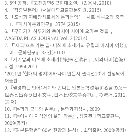
3. 5인 공저, 『고전강연6 근현대소설』(민음사, 2018)
4. 『집중일본어』(서울대학교출판문화원, 2015)
5. 「포섭과 지배장치로서의 문학번역* －사토 하루오와 중국
－｣, 『아시아문화연구』 37권 (2015)
6. 「무라카미 하루키와 동아시아 사이에 오가는 것들｣,
WASEDA RILAS JOURNAL Vol. 2 (2014)
7. 「‘제국’으로 가는 길- 나쓰메 소세키의 유럽과 아시아 여행｣,
『비교문화연구』 33권(2013)
8.『세기말과 나쓰메 소세키世紀末と漱石』, 이와나미(岩波)
서점, 1994,2011
*2011년 ‘현대의 명저:이와나미 인문서 셀렉션10’에 선정되어
재출판
9.『월경하는 언어: 세계와 만나는 일본문학越境する言の葉－
世界と出会う日本文学, 日本比較文学会편』, 彩流社, 2011.
(공저)
10.『문학과 근대와 일본』, 문학과지성사, 2009
11.『동아시아 지식인의 삶과 학문』, 성균관대학교출판부,
2009(공저)
12.『일본문학번역60년 현황과 분석』, 소명출판, 2008(공저)