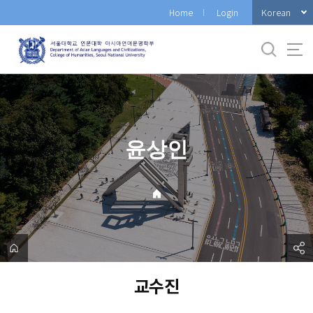
바
Korean
Home
Login
로
가
기
메
뉴
윤상인
교수진