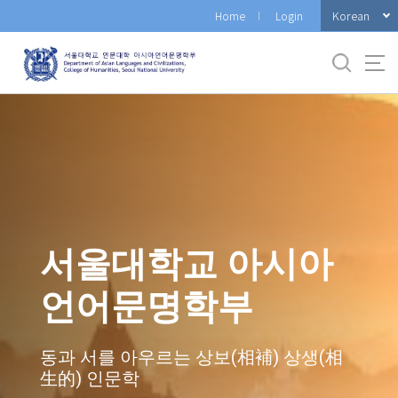
바
Korean
Home
Login
로
가
기
메
뉴
서울대학교 아시아
언어문명학부
동과 서를 아우르는 상보(相補) 상생(相
生的) 인문학