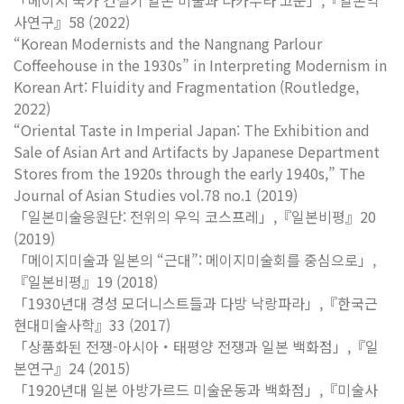
「메이지 국가 건설기 일본 미술과 다카무라 고운」,『일본역
사연구』58 (2022)
“Korean Modernists and the Nangnang Parlour
Coffeehouse in the 1930s” in
Interpreting Modernism in
Korean Art: Fluidity and Fragmentation
(Routledge,
2022)
“Oriental Taste in Imperial Japan: The Exhibition and
Sale of Asian Art and Artifacts by Japanese Department
Stores from the 1920s through the early 1940s,” The
Journal of Asian Studies vol.78 no.1 (2019)
「일본미술응원단: 전위의 우익 코스프레」,『일본비평』20
(2019)
「메이지미술과 일본의 “근대”: 메이지미술회를 중심으로」,
『일본비평』19 (2018)
「1930년대 경성 모더니스트들과 다방 낙랑파라」,『한국근
현대미술사학』33 (2017)
「상품화된 전쟁-아시아・태평양 전쟁과 일본 백화점」,『일
본연구』24 (2015)
「1920년대 일본 아방가르드 미술운동과 백화점」,『미술사