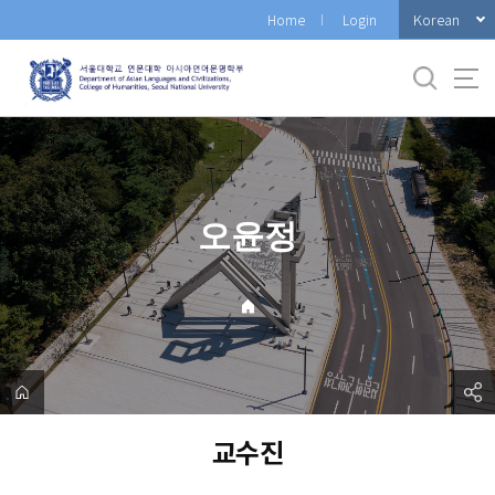
바
Korean
Home
Login
로
가
기
메
뉴
오윤정
교수진