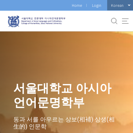
바
Korean
Home
Login
로
가
기
메
뉴
서울대학교 아시아
언어문명학부
동과 서를 아우르는 상보(相補) 상생(相
生的) 인문학