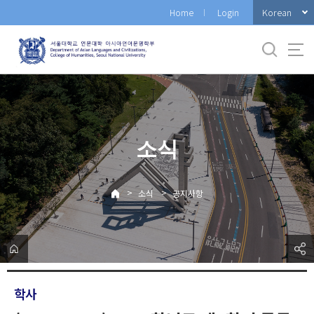
바
Korean
Home
Login
로
가
기
메
뉴
소식
>
>
소식
공지사항
학사