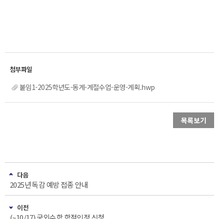
붙임1-2025학년도-동계-계절수업-운영-계획.hwp
목록보기
다음
2025년 독감 예방 접종 안내
이전
(~10/17) 국외수학 학점인정 신청