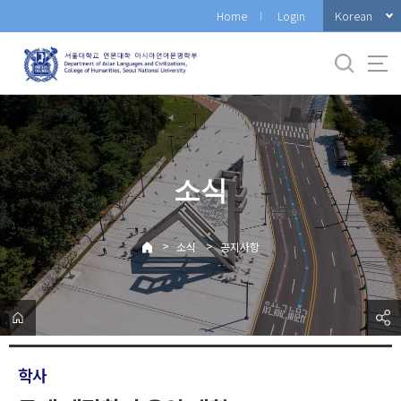
바
Korean
Home
Login
로
가
기
메
뉴
소식
>
>
소식
공지사항
학사