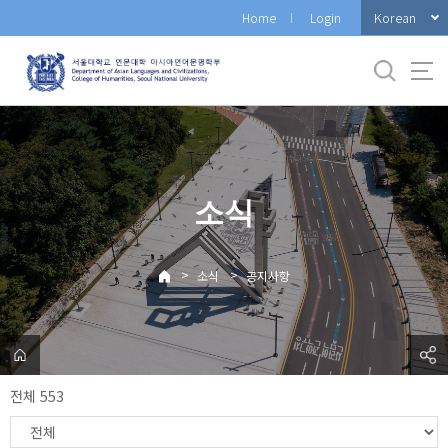
바
Korean
Home
Login
로
가
기
메
뉴
소식
>
>
소식
공지사항
전체 553