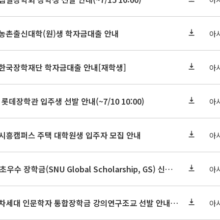
기 농촌출신대학(원)생 학자금대출 안내
아
기 한국장학재단 학자금대출 안내[재학생]
아
 롯데장학관 입주생 선발 안내(~7/10 10:00)
아
기 시흥캠퍼스 주택 대학원생 입주자 모집 안내
아
2026-2학기 글로벌초우수 장학금(SNU Global Scholarship, GS) 신청 안내(~7/12 23:00)
아
2026학년도 2학기 차세대 인문학자 통합장학금 강의연구조교 선발 안내(~7/8)
아