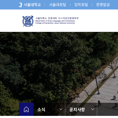
바
서울대학교
서울대포털
입학포털
증명발급
로
가
기
메
뉴
소식
공지사항