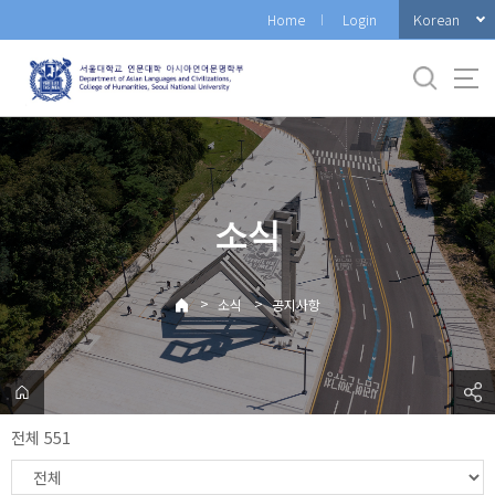
바
Korean
Home
Login
로
가
기
메
뉴
소식
>
>
소식
공지사항
전체 551