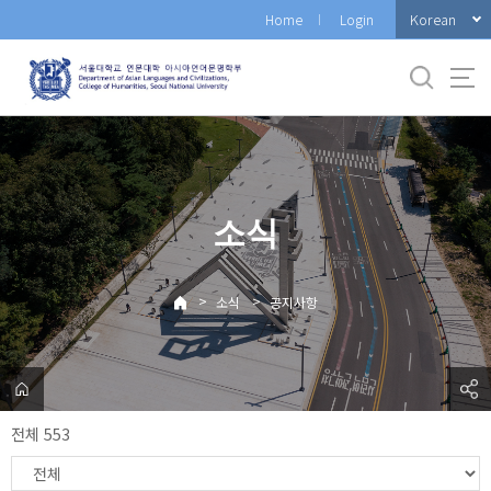
바
Korean
Home
Login
로
가
기
메
뉴
소식
>
>
소식
공지사항
전체 553