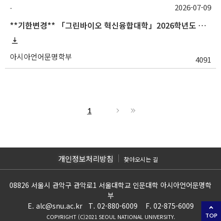
2026-07-09
-
**기한변경** 「그린바이오 혁신융합대학」2026학년도 하계 충남대학교 교류 수학 안내
아시아언어문명학부
4091
1
개인정보처리방침
찾아오시는 길
08826 서울시 관악구 관악로1 서울대학교 인문대학 아시아언어문명학
부
E. alc@snu.ac.kr T. 02-880-6009 F. 02-875-6009
TOP
COPYRIGHT (C)2021 SEOUL NATIONAL UNIVERSITY.