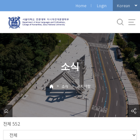
바
Korean
Home
Login
로
가
기
메
뉴
소식
>
>
소식
공지사항
전체 552