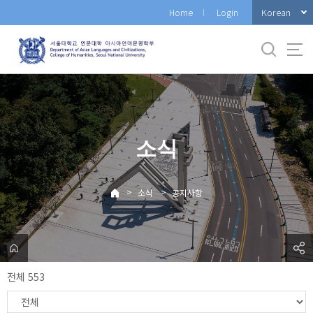
바
Korean
Home
Login
로
가
기
메
뉴
소식
>
>
소식
공지사항
전체 553