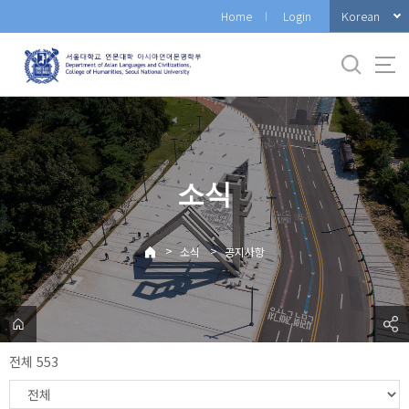
바
Korean
Home
Login
로
가
기
메
뉴
소식
>
>
소식
공지사항
전체 553