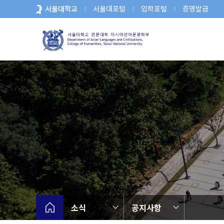
바
서울대학교
서울대포털
입학포털
증명발급
로
가
기
메
뉴
소식
공지사항