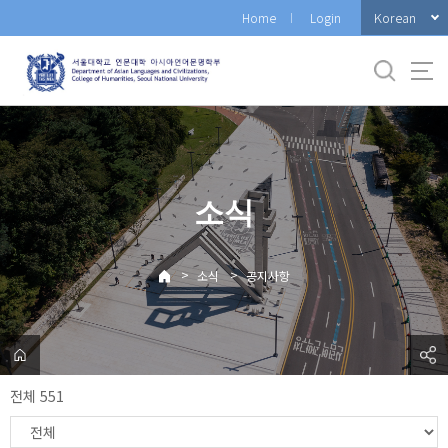
바
Korean
Home
Login
로
가
기
메
뉴
소식
>
>
소식
공지사항
전체 551