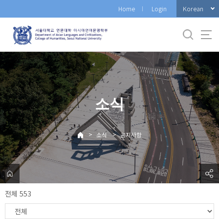
바
Korean
Home
Login
로
가
기
메
뉴
소식
>
>
소식
공지사항
전체 553