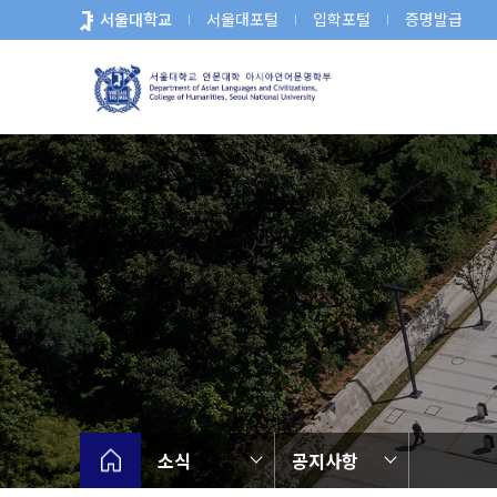
바
서울대학교
서울대포털
입학포털
증명발급
로
가
기
메
뉴
소식
공지사항