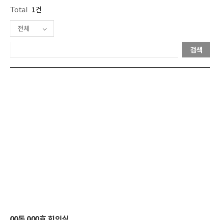
Total
1건
전체
검색
00동 000호 회의실