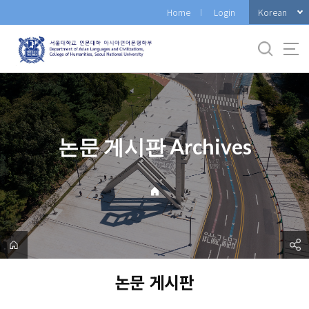
바
Korean
Home
Login
로
가
기
메
뉴
논문 게시판 Archives
논문 게시판