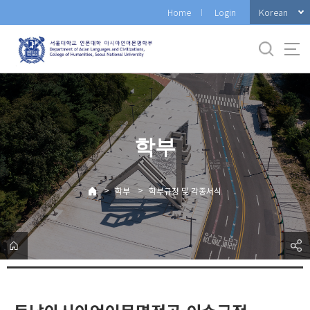
바
Korean
Home
Login
로
가
기
메
뉴
학부
>
>
학부
학부규정 및 각종서식