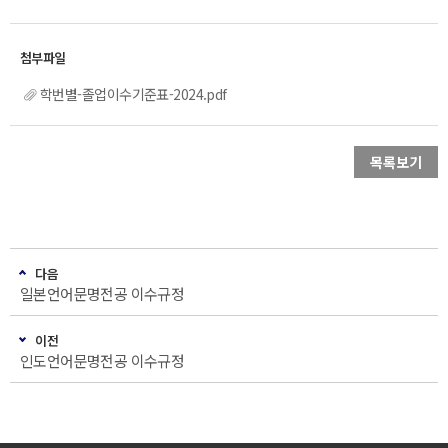
학번별-졸업이수기준표-2024.pdf
목록보기
다음
일본언어문명전공 이수규정
이전
인도언어문명전공 이수규정