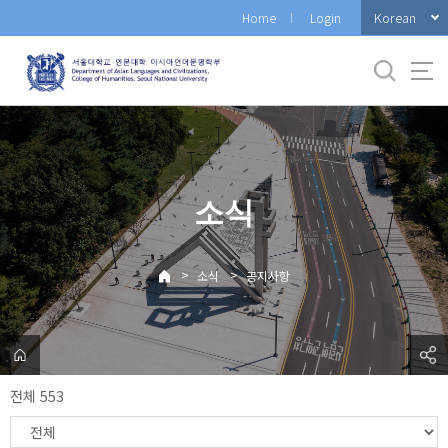
바
Korean
Home
Login
로
가
기
메
뉴
소식
>
>
소식
공지사항
전체 553