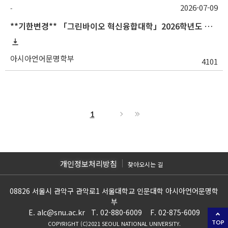
2026-07-09
-
**기한변경** 「그린바이오 혁신융합대학」2026학년도 하계 충남대학교 교류 수학 안내
아시아언어문명학부
4101
1
개인정보처리방침
찾아오시는 길
08826 서울시 관악구 관악로1 서울대학교 인문대학 아시아언어문명학
부
E. alc@snu.ac.kr T. 02-880-6009 F. 02-875-6009
TOP
COPYRIGHT (C)2021 SEOUL NATIONAL UNIVERSITY.