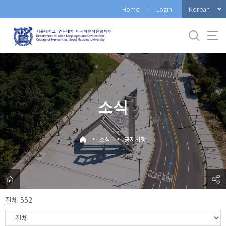
바
Korean
Home
Login
로
가
기
메
뉴
소식
>
>
소식
공지사항
전체 552