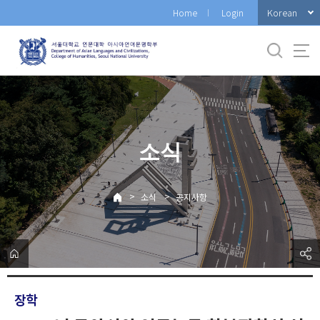
바
Korean
Home
Login
로
가
기
메
뉴
소식
>
>
소식
공지사항
장학