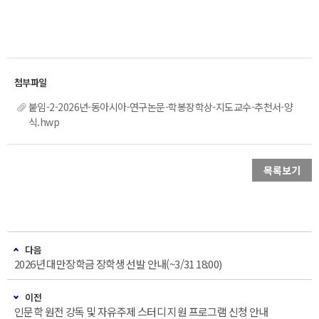
붙임-2-2026년-동아시아-연구논문-학봉장학상-지도교수-추천서-양
식.hwp
목록보기
다음
2026년 대만장학금 장학생 선발 안내(~3/31 18:00)
이전
인문학 원전 강독 및 자유주제 스터디 지원 프로그램 신청 안내