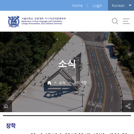
바
Korean
Home
Login
로
가
기
메
뉴
소식
>
>
소식
공지사항
장학