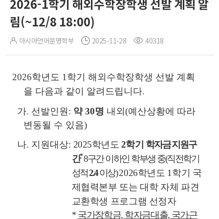
2026-1학기 해외수학장학생 선발 계획 알
림(~12/8 18:00)
아시아언어문명학부
2025-11-28
40318
2026학년도 1학기 해외수학장학생 선발 계획
을 다음과 같이 알려드립니다.
가. 선발인원:
약 30명
내외
(예산상황에 따라
변동될 수 있음)
나. 지원대상:
2025학년도
2학기
학자금 지원구
*
간
8구간 이하인 학부생 중
(직전학기
성적
2.4
이상)
2026학년도 1학기 국
제협력본부 또는 대학 자체 파견
교환학생 프로그램 선정자
*
국가장학금, 학자금대출, 국가근