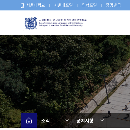
바
서울대학교
서울대포털
입학포털
증명발급
로
가
기
메
뉴
소식
공지사항