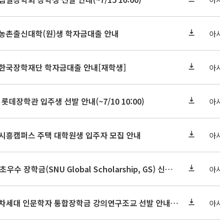
기 농촌출신대학(원)생 학자금대출 안내
아
기 한국장학재단 학자금대출 안내[재학생]
아
 롯데장학관 입주생 선발 안내(~7/10 10:00)
아
기 시흥캠퍼스 주택 대학원생 입주자 모집 안내
아
2026-2학기 글로벌초우수 장학금(SNU Global Scholarship, GS) 신청 안내(~7/12 23:00)
아
2026학년도 2학기 차세대 인문학자 통합장학금 강의연구조교 선발 안내(~7/8)
아