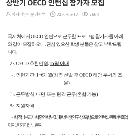
상반기 OECD 인턴십 참가자 모집
아시아언어문명학부
2026-05-12
7668
국제처에서 OECD 인턴으로
근무할 프로그램 참가자를 아래
와 같이 모집하오니, 관심 있으신 학생 분들은 참고 부탁드립
니다.
가. OECD 추천인원:
15명 이내
나. 인턴기간: 1~
6개월(최종 선발 후 OECD 해당 부서와 조
율)
다. 근무방식: 대면 또는 원격 근무(혼합 가능)
라. 지원자격
-
학적:
본교 재학중인 학부 및 대학원생(연구생 포함)으로 인턴십 완료 후 졸업
까지 1학기 이상 남은 자