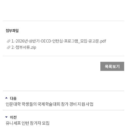
1.-2026년-상반기-OECD-인턴십-프로그램_모집-공고문.pdf
2.-첨부서류.zip
목록보기
다음
인문대학 학생들의 국제학술대회 참가 경비 지원 사업
이전
유니세프 인턴 참가자 모집