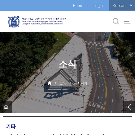
바
Korean
Home
Login
로
가
기
메
뉴
소식
>
>
소식
공지사항
기타