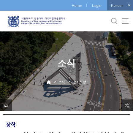
바
Korean
Home
Login
로
가
기
메
뉴
소식
>
>
소식
공지사항
장학