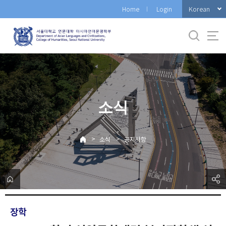
바
Korean
Home
Login
로
가
기
메
뉴
소식
>
>
소식
공지사항
장학