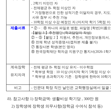
, 2학기 미만인 자
- 전체평균 B- 학점 이상인 자
* 가정형편으로 인한 성적기준 미달자의 경우,
지도
사유 첨부 시 추천 가능
- 10학점 이상 수강 예정인 자 (마지막 학기 5학점 이
제출서류
* ② ~ : ⑧ 하나의 파일로 병합, 파일명 [학번]이름으로
【붙임 3 】추천명단 (학과담당자 작성)
② ~ ⑤【붙임 2 】지원서, 추천서, 개인정보동의서,
⑥ 전체 학년 성적증명서(캡처본 제출 불가)
⑦ 통장사본 학생(본인 명의)
⑧ 한국장학재단 학자금 지원구간 통지서(2026-1학기
계속장학
- 전체 평균 B- 학점 이상 유지
- 이수학점
* 학부생 학점 : 10 이상 (마지막 학기 5학점 이상 수
유지자격
* 학부생 초과학기자 기존 : 장학생에 한하여 10학
비고
- 인문대 학장 직인 날인은 교학행정실에서 일괄
라. 참고사항
1) 장학금액: 생활비성 학기당 , 300만 원
2) 장학생에 장학생 의무사항(장학금 수여식 참석 등)