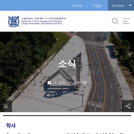
바
Korean
Home
Login
로
가
기
메
뉴
소식
>
>
소식
공지사항
학사