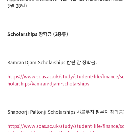
3월 28일)
Scholarships 장학금 (2종류)
Kamran Djam Scholarships 캄란 잠 장학금:
https://www.soas.ac.uk/study/student-life/finance/sc
holarships/kamran-djam-scholarships
Shapoorji Pallonji Scholarships 샤르푸지 팔론지 장학금:
https://www.soas.ac.uk/study/student-life/finance/sc