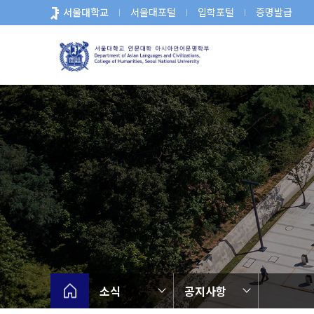
바
서울대학교
서울대포털
입학포털
증명발급
로
가
기
메
뉴
소식
공지사항