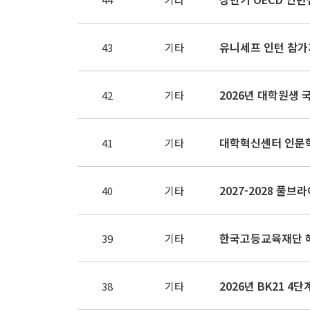
유니세프 인턴 참가
43
기타
2026년 대학원생 국
42
기타
대학혁신센터 인문학
41
기타
40
기타
39
기타
2026년 BK21 
38
기타