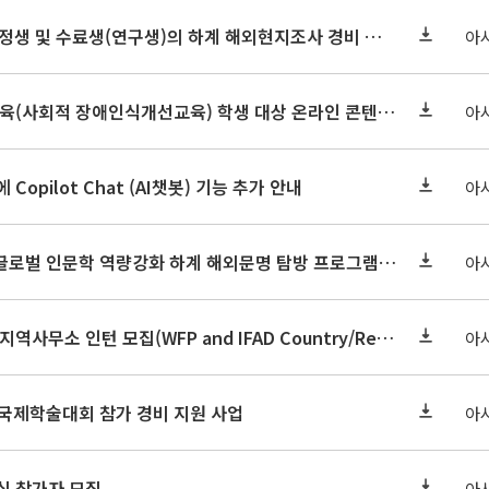
인문대학 석·박사과정생 및 수료생(연구생)의 하계 해외현지조사 경비 지원 안내
아
2026년 법정의무교육(사회적 장애인식개선교육) 학생 대상 온라인 콘텐츠 변경 안내
아
에 Copilot Chat (AI챗봇) 기능 추가 안내
아
대학혁신지원사업 글로벌 인문학 역량강화 하계 해외문명 탐방 프로그램 개최 안내
아
WFP 및 IFAD 국가/지역사무소 인턴 모집(WFP and IFAD Country/Regional Office Internship Opportunities)
아
국제학술대회 참가 경비 지원 사업
아
십 참가자 모집
아