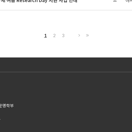
제 여름 Research Day 지원 사업 안내
아
1
2
3
어문명학부
.