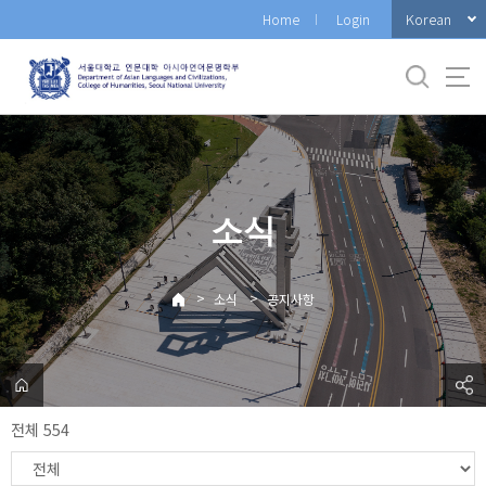
바
Korean
Home
Login
로
가
기
메
뉴
소식
>
>
소식
공지사항
전체 554