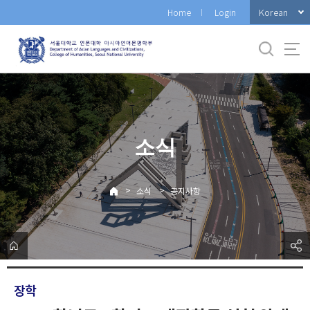
바
Korean
Home
Login
로
가
기
메
뉴
소식
>
>
소식
공지사항
장학