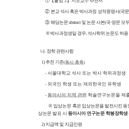
①【붙임 2】
지도교수 추천서
②
본교 석사 혹은 박사과정 성적증명서(국문, 
③
해당논문 abstract 및 논문 사본(국·영문 모두
※ 박사과정생일 경우, 석사학위 논문도 허용
나
. 장학 관련사항
1) 추천 기준
(
동시 충족
)
- 서울대학교 석사 또는 박사 학위과정생
- 외국인 학생 또는 재외한국인 유학생
-
동아시아 지역 관련
학술연구논문을 제출
※
입상논문
혹은 입상논문을 발전시킨 동
상논문 발표 시
동아시아 연구논문 학봉
장학생
2) 지급액 및 지급인원