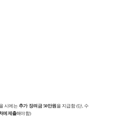
을 시에는
추가 장려금 50만원
을 지급함 (단, 수
처에 제출
해야 함)