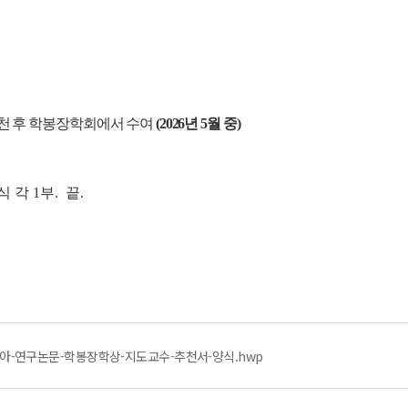
천 후 학봉장학회에서 수여
(2026년 5월 중)
각 1부. 끝.
아시아-연구논문-학봉장학상-지도교수-추천서-양식.hwp