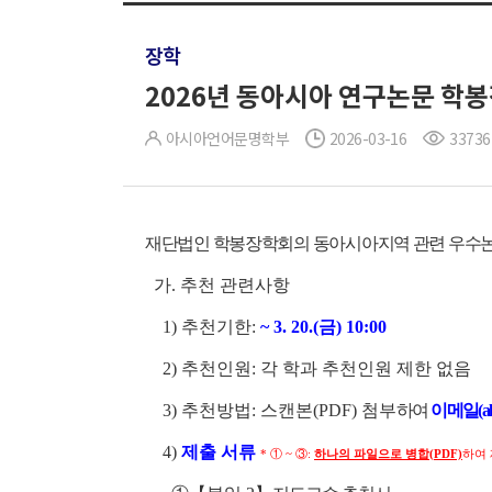
장학
2026년 동아시아 연구논문 학봉장학
아시아언어문명학부
2026-03-16
33736
재단법인 학봉장학회의 동아시아지역 관련 우수논
가. 추천 관련사항
1) 추천기한:
~ 3. 20.(금) 10:00
2) 추천인원: 각 학과 추천인원 제한 없음
3) 추천방법: 스캔본(PDF) 첨부
하여
이메일(alc
4)
제출 서류
* ① ~ ③:
하나의 파일으로 병합(PDF)
하여