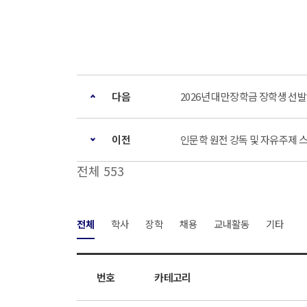
다음
2026년 대만장학금 장학생 선발 안내
이전
인문학 원전 강독 및 자유주제 
전체 553
전체
학사
장학
채용
교내활동
기타
번호
카테고리