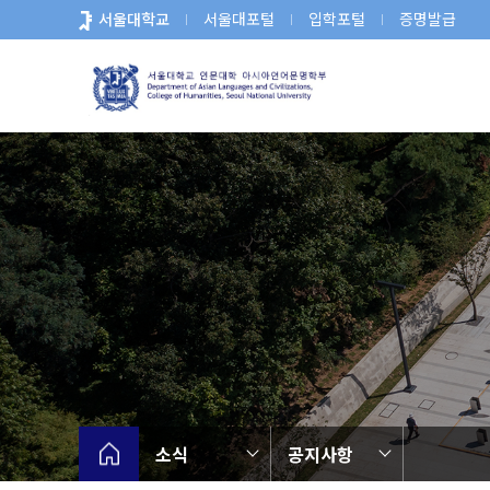
바
서울대학교
서울대포털
입학포털
증명발급
로
가
기
메
뉴
소식
공지사항