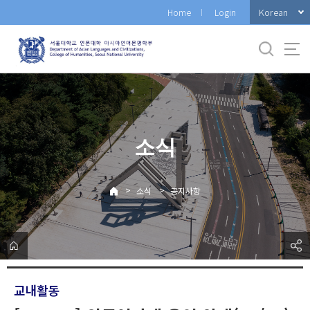
바
Korean
Home
Login
로
가
기
메
뉴
소식
>
>
소식
공지사항
교내활동