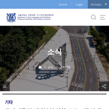
바
Korean
Home
Login
로
가
기
메
뉴
소식
>
>
소식
공지사항
기타