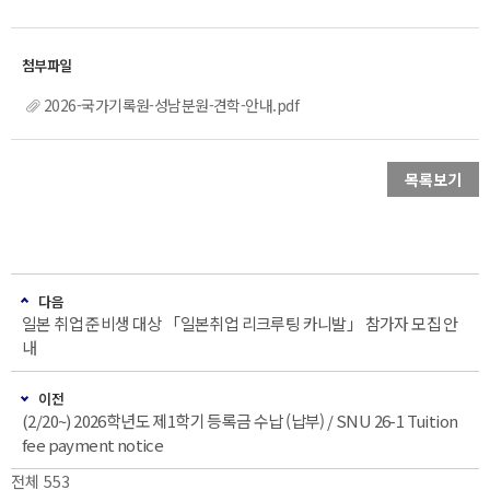
2026-국가기록원-성남분원-견학-안내.pdf
목록보기
다음
일본 취업 준비생 대상 「일본취업 리크루팅 카니발」 참가자 모집 안
내
이전
(2/20~) 2026학년도 제1학기 등록금 수납 (납부) / SNU 26-1 Tuition
fee payment notice
전체 553