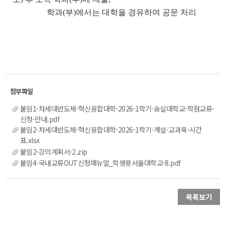
학과(부)에서는 대학을 경유하여 공문 처리
붙임1-차세대반도체-혁신융합대학-2026-1학기-숭실대학교-학점교류-
신청-안내.pdf
붙임2-차세대반도체-혁신융합대학-2026-1학기-개설-교과목-시간
표.xlsx
붙임2-강의계획서-2.zip
붙임4-국내교류OUT신청매뉴얼_학생용서울대학교-8.pdf
목록보기