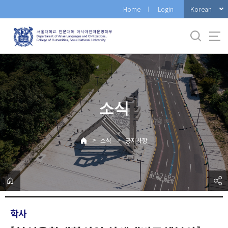
바
Korean
Home
Login
로
가
기
메
뉴
소식
>
>
소식
공지사항
학사