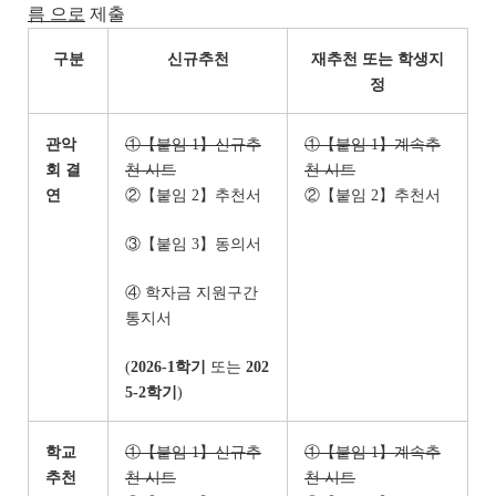
름 으로
제출
구분
신규추천
재추천 또는 학생지
정
관악
①【붙임 1】신규추
①【붙임 1】계속추
회 결
천 시트
천 시트
연
②【붙임 2】추천서
②【붙임 2】추천서
③【붙임 3】동의서
④ 학자금 지원구간
통지서
(
2026-1
학기
또는
202
5-2
학기
)
학교
①【붙임 1】신규추
①【붙임 1】계속추
추천
천 시트
천 시트