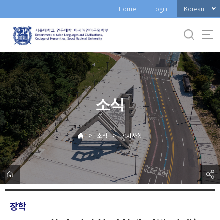
바
Korean
Home
Login
로
가
기
메
뉴
소식
>
>
소식
공지사항
장학