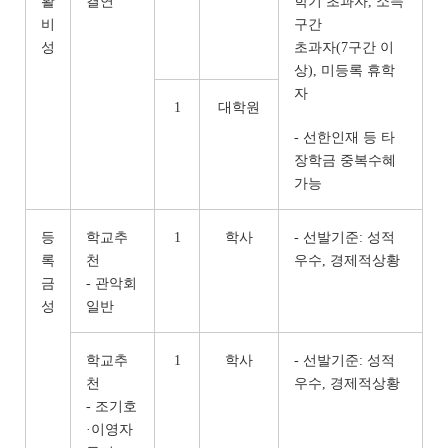
활
결연
학기 초과자, 소득
비
구간
성
초과자(7구간 이
상), 미등록 휴학
자
1
대학원
- 선한인재 등 타
장학금 중복수혜
가능
등
학교추
1
학사
- 선발기준: 성적
록
천
우수, 경제적상황
금
- 관악회
성
일반
학교추
1
학사
- 선발기준: 성적
천
우수, 경제적상황
- 조기호
·이영자