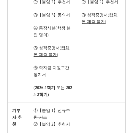
②【붙임 2】추천서
②【붙임 2】추천서
③【붙임 3】동의서
③ 성적증명서(
캡처
본 제출 불가
)
④ 통장사본(학생 본
인 명의)
⑤ 성적증명서(
캡처
본 제출 불가
)
⑥ 학자금 지원구간
통지서
(
2026-1
학기
또는
202
5-2
학기
)
기부
①【붙임 1】신규추
자 추
천 시트
천
②【붙임 2】추천서