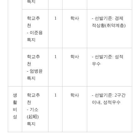
특지
학교추
1
학사
- 선발기준: 경제
천
적상황(취약계층)
- 이준용
특지
학교추
1
학사
- 선발기준: 성적
천
우수
- 엄병윤
특지
생
학교추
1
학사
- 선발기준: 2구간
활
천
이내, 성적우수
비
- 기소
성
(起昭)
특지