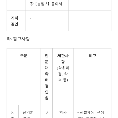
③【붙임 3】동의서
기타
-
결연
라. 참고사항
구분
인
제한사
비고
문
항
대
(학위과
학
정, 학
배
과 등)
정
인
원
생
관악회
3
학사
- 선발제외: 규정