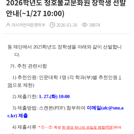
2026학년도 청호불교문화원 장학생 선발
안내(~1/27 10:00)
아시아언어문명학부
2026-01-26
38874
동 재단에서 2025학년도 장학생을 아래와 같이 선발합니
다.
가. 추천 관련사항
1) 추천인원: 인문대학 1명 (각 학과(부)별 추천인원
1
명
으로 제한)
2) 제출기한:
1. 27.(화) 10:00
3) 제출방법: 스캔본(PDF) 첨부하여
이메일(alc@snu.a
c.kr) 제출
4)
제출서류
* ① ~ ⑦: 학생
한 명당 하나의 파일로 병합(PDF)
하여