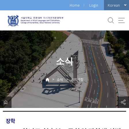
바
Korean
Home
Login
로
가
기
메
뉴
소식
>
>
소식
공지사항
장학