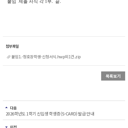
붙임 제출 서식 각 1부. 끝.
붙임1.-청호장학생-신청서식.hwp외1건.zip
목록보기
다음
2026학년도 1학기 신입생 학생증(S-CARD) 발급 안내
이전