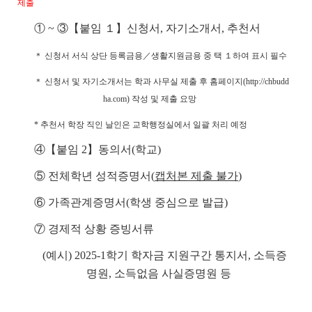
제출
① ~ ③【붙임 １】
신청서, 자기소개서, 추천서
＊ 신청서 서식 상단 등록금용／생활지원금용 중 택 １하여 표시 필수
＊ 신청서 및 자기소개서는 학과 사무실 제출 후 홈페이지(http://chbudd
ha.com) 작성 및 제출 요망
* 추천서 학장 직인 날인은 교학행정실에서 일괄 처리 예정
④【붙임 2】동의서(학교)
⑤ 전체학년 성적증명서(
캡처본 제출 불가
)
⑥ 가족관계증명서(학생 중심으로 발급)
⑦ 경제적 상황 증빙서류
(예시) 2025-1학기 학자금 지원구간 통지서, 소득증
명원, 소득없음 사실증명원 등