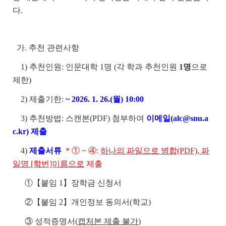
다.
가. 추천 관련사항
1) 추천인원: 인문대학
1명 (각 학과 추천인원
1명
으로
제한)
2) 제출기한:
~ 2026. 1. 26.(월) 10:00
3) 추천방법: 스캔본(PDF) 첨부하여
이메일(alc@snu.a
c.kr) 제출
4)
제출서류
* ① ~ ④:
하나의 파일으로 병합(PDF), 파
일명 [학번]이름으로
제출
①【붙임 1】장학금 신청서
②【붙임 2】개인정보 동의서(학교)
③ 성적증명서(
캡처본 제출 불가
)