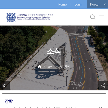
바
Korean
Home
Login
로
가
기
메
뉴
소식
>
>
소식
공지사항
장학