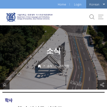
바
Korean
Home
Login
로
가
기
메
뉴
소식
>
>
소식
공지사항
학사