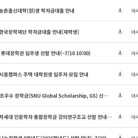
기 농촌출신대학(원)생 학자금대출 안내
아
기 한국장학재단 학자금대출 안내[재학생]
아
 롯데장학관 입주생 선발 안내(~7/10 10:00)
아
기 시흥캠퍼스 주택 대학원생 입주자 모집 안내
아
2026-2학기 글로벌초우수 장학금(SNU Global Scholarship, GS) 신청 안내(~7/12 23:00)
아
2026학년도 2학기 차세대 인문학자 통합장학금 강의연구조교 선발 안내(~7/8)
아