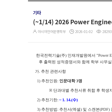
기타
(~1/14) 2026 Power Engin
아시아언어문명학부
2026-01-02
28293
한국전력기술(주) 인재개발원에서 "Power Engin
후 출력된 성적증명서와 함께 학부 사무실로
가. 추천 관련사항
1) 추천인원:
인문대학 3명
※ 단과대별 추천서류 취합 후 학생
2) 추천기한:
~ 1. 14.(수)
3) 추천방법: 추천서(엑셀) 및 스캔본(PDF