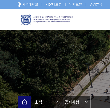
바
서울대학교
서울대포털
입학포털
증명발급
로
가
기
메
뉴
소식
공지사항