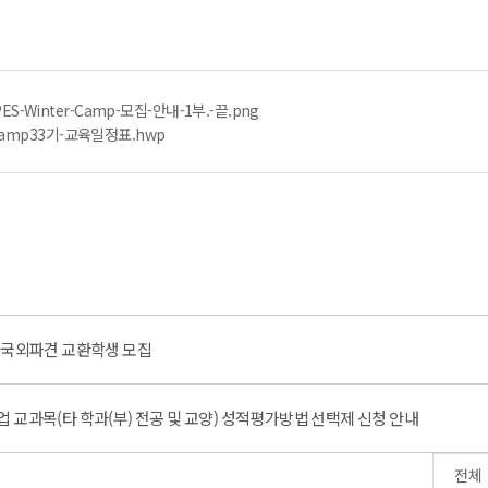
S-Winter-Camp-모집-안내-1부.-끝.png
r-Camp33기-교육일정표.hwp
 본부 국외파견 교환학생 모집
절수업 교과목(타 학과(부) 전공 및 교양) 성적평가방법 선택제 신청 안내