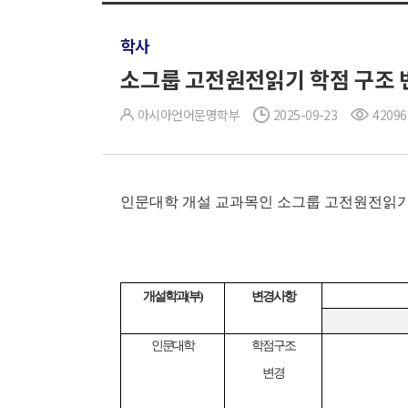
학사
소그룹 고전원전읽기 학점 구조 
아시아언어문명학부
2025-09-23
42096
인문대학 개설 교과목인 소그룹 고전원전읽기 1
개설학과(부)
변경사항
인문대학
학점구조
변경