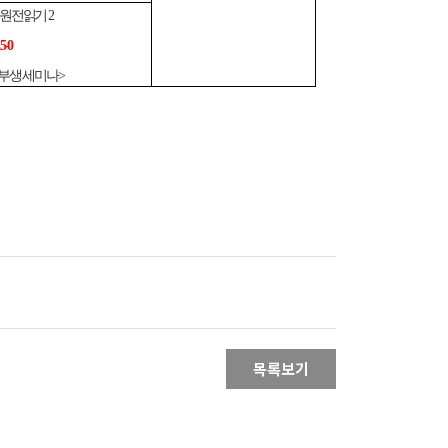
고전원전읽기 2
5-0
부생 세미나>
목록보기