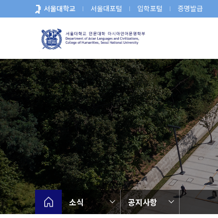
바
서울대학교
서울대포털
입학포털
증명발급
로
가
기
메
뉴
소식
공지사항