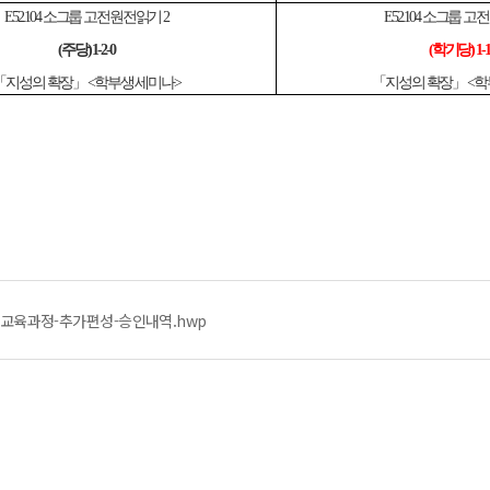
E52.104 소그룹 고전원전읽기 2
E52.104 소그룹 
(주당) 1-2-0
(학기당) 1-1
「지성의 확장」 <학부생 세미나>
「지성의 확장」 <학
통교육과정-추가편성-승인내역.hwp