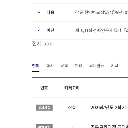
다음
각 군 현역병 모집일정('25년 10
이전
제10,11회 선배 연구자 특강
전체 553
전체
학사
장학
채용
교내활동
기타
번호
카테고리
2026학년도 2학
장학
공지사항
공통교육과정 교과목
-
공지사항