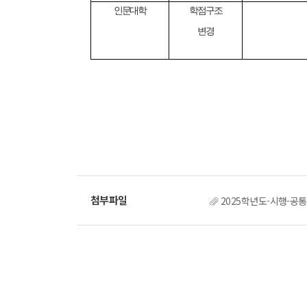
인문대학
학점구조
변경
2025학년도-시행-공