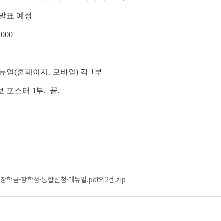
 발표 예정
000
뉴얼(홈페이지, 모바일) 각 1부.
 포스터 1부. 끝.
장학금-장학생-통합신청-매뉴얼.pdf외2건.zip