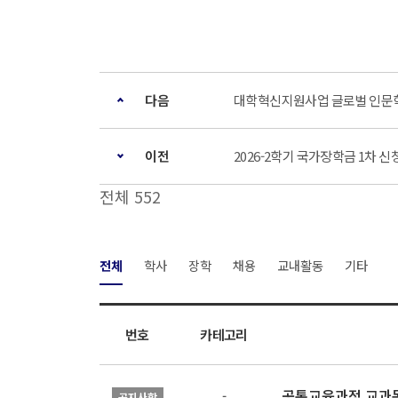
다음
대학혁신지원사업 글로벌 인문학
이전
2026-2학기 국가장학금 1차 신청 안
전체 552
전체
학사
장학
채용
교내활동
기타
번호
카테고리
공통교육과정 교과목
-
공지사항