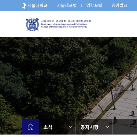
바
서울대학교
서울대포털
입학포털
증명발급
로
가
기
메
뉴
소식
공지사항