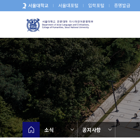
바
서울대학교
서울대포털
입학포털
증명발급
로
가
기
메
뉴
소식
공지사항