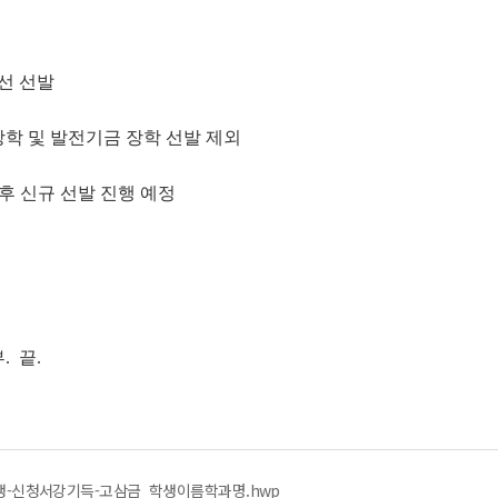
선 선발
 장학 및 발전기금 장학 선발 제외
 후 신규 선발 진행 예정
. 끝.
생-신청서강기득-고삼금_학생이름학과명.hwp