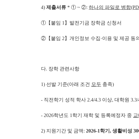
4)
제출서류
* ① ~ ②:
하나의 파일로 병합
(P
①【붙임 1】발전기금 장학금 신청서
②【붙임 2】개인정보 수집·이용 및 제공 동
다. 장학 관련사항
1) 선발 기준(아래 조건
모두
충족)
- 직전학기 성적 학사 2.4/4.3 이상, 대학원 3
- 2026학년도 1학기 재학 및 등록예정자 중
교
2) 지원기간 및 금액:
2026-1
학기
,
생활비성
30