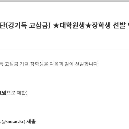
단(강기득 고삼금) ★대학원생★장학생 선발 안내(
기득 고삼금 기금 장학생을 다음과 같이 선발합니다.
1
명
으로 제한)
@snu.ac.kr) 제출