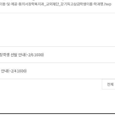
집·이용-및-제공-동의서장학복지과_교외재단_강기득고삼금학생이름-학과명.hwp
생 선발 안내(~2/6 10:00)
내(~2/4 10:00)