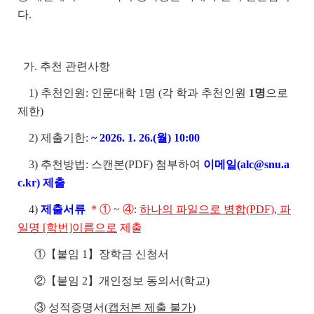
다.
가. 추천 관련사항
1) 추천인원: 인문대학
1명 (각 학과 추천인원
1명
으로
제한)
2) 제출기한:
~ 2026. 1. 26.(월) 10:00
3) 추천방법: 스캔본(PDF) 첨부하여
이메일(alc@snu.a
c.kr) 제출
4)
제출서류
* ① ~ ④:
하나의 파일으로 병합(PDF), 파
일명 [학번]이름으로
제출
①【붙임 1】장학금 신청서
②【붙임 2】개인정보 동의서(학교)
③ 성적증명서(
캡처본 제출 불가
)