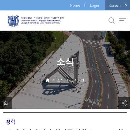
바
Korean
Home
Login
로
가
기
메
뉴
소식
>
>
소식
공지사항
장학