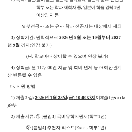
학부 또는 학과 재학자 중, 일본어 학습 경력 1년
이상인 자 등
※ 부전공자 또는 유사 학과 전공자는 대상에서 제외
3) 장학기간: 원칙적으로
2026년 9월 또는 10월부터 2027
년 9월
까지(연장 불가)
(단, 학교마다 상이할 수 있으며 연장 불가)
4) 장학금: 월 117,000엔 지급 및 학비 면제 등 ※ 예산관계
상 변동될 수 있음
다. 지원 방법
1)
제출마감:
2026년 1월 23일(금) 10:00까지
이메일(alc@snu.ac.kr
) 송부
2) 제출서류: ① [붙임3] 국비유학지원서(학부1년)
② [붙임4] 추천자 리스트(Excel, 학부1년)