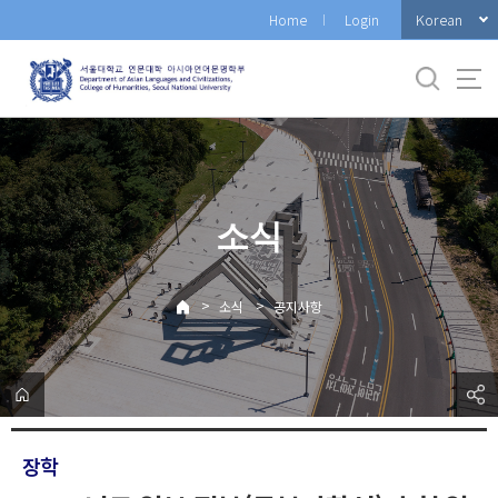
바
Korean
Home
Login
로
가
기
메
뉴
소식
>
>
소식
공지사항
장학