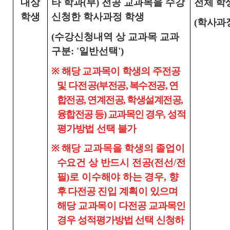
대상
타 학과(부) 전공 교과목을 수강
전체 학
학생
신청한 학사과정 학생
(학사과
(수강신청내역 상 교과목 교과
구분: '일반선택')
※ 해당 교과목이 학생의 주전공
및 다전공
(부전공, 복수전공, 연
합전공, 연계전공, 학생설계전공,
융합전공 등) 교과목인 경우,
성적
평가방법 선택 불가
※
해당 교과목을 학생의 졸업이
수요건 상 반드시 전공(전선/전
필)로 이수해야 하는 경우,
향
후 다전공
진입 계획이 있으며
해당
교과목이
다전공
교과목인
경우 성적평가방법 선택 신
청하