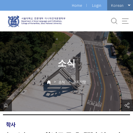
바
Korean
Home
Login
로
가
기
메
뉴
소식
>
>
소식
공지사항
학사