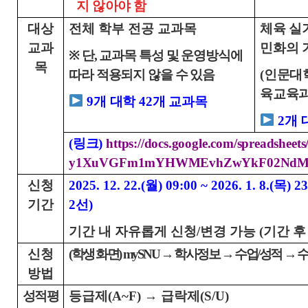
지 않아야 함
대상
전체 학부 전공 교과목
체육 실
교과
민화의 
※ 단, 교과목 특성 및 운영방식에
목
따라 적용되지 않을 수 있음
(인문대
육교육과
9개 대학 42개 교과목
2개 
(링크)
https://docs.google.com/spreadshe
y1XuVGFm1mYHWMEvhZwYkF02NdM/edi
신청
2025. 12. 22.(월) 09:00 ~ 2026. 1. 8.(
기간
2선)
기간 내 자유롭게 신청/변경 가능 (기간 후
신청
(학생 화면) mySNU → 학사정보 → 수업/성적
방법
성적평
등급제(A~F) → 급락제(S/U)