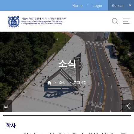
바
Korean
Home
Login
로
가
기
메
뉴
소식
>
>
소식
공지사항
학사