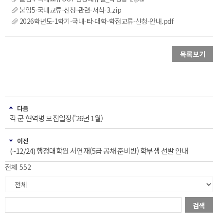
붙임5-국내교류-신청-관련-서식-3.zip
2026학년도-1학기-국내-타-대학-학점교류-신청-안내.pdf
목록보기
다음
각 군 현역병 모집일정('26년 1월)
이전
(~12/24) 행정대학원 서연재(5급 공채 준비반) 학부생 선발 안내
전체 552
검색