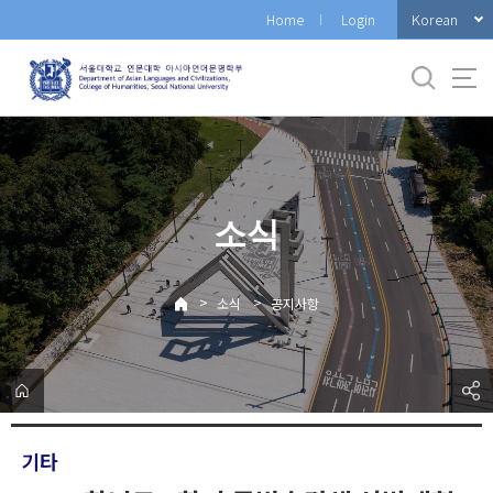
바
Korean
Home
Login
로
가
기
메
뉴
소식
>
>
소식
공지사항
기타