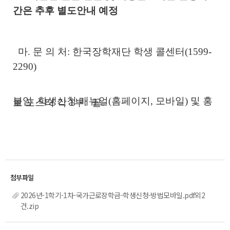
간은 추후 별도안내 예정
마. 문 의 처: 한국장학재단 학생 콜센터(1599-
2290)
붙임 학생신청 매뉴얼(홈페이지, 모바일) 및 홍
보 포스터 각 1부. 끝.
2026년-1학기-1차-국가근로장학금-학생신청-방법모바일.pdf외2
건.zip