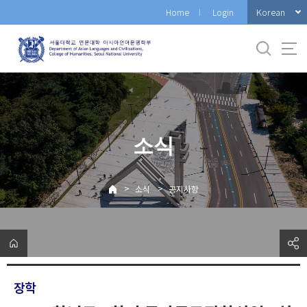
바
Korean
Home
Login
로
가
기
메
뉴
소식
>
>
소식
공지사항
장학